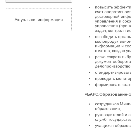
повысить эффекти
счет оперативност
достоверной инфо
Актуальная информация
управления и сок
управления (прин
задач, контроля и
освободить органы
малопродуктивного
информации и сос
отчетов, создав ус
резко сократить б
документооборота
дело­производство
стандартизироват
проводить монито
формировать стати
«БАРС.Образование-
сотрудников Минис
образования;
руководителей и 
служб, государст
учащихся образов