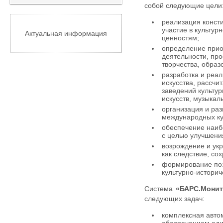
собой следующие цели
реализация конст
участие в культур
Актуальная информация
ценностям;
определение приор
деятельности, про
творчества, образ
разработка и реал
искусства, рассч
заведений культу
искусств, музыкал
организация и раз
международных ку
обеспечение наиб
с целью улучшения
возрождение и укр
как следствие, со
формирование пози
культурно-истори
Система
«БАРС.Монит
следующих задач:
комплексная автом