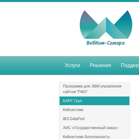
Услуги
Решения
Поддер
Программа для ЭВМ управления
сайтом "ПФО"
БАРС Груп
Кейсистемс
IBS DataFort
АИС «Государственный заказ»
Кейсистемс-Безопасность