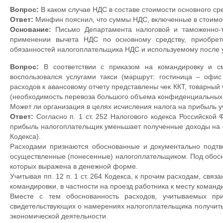
Вопрос:
В каком случае НДС в составе стоимости основного ср
Ответ:
Минфин пояснил, что суммы НДС, включенные в стоимост
Основание:
Письмо Департамента налоговой и таможенно-т
применении вычета НДС по основному средству, приобрет
обязанностей налогоплательщика НДС и используемому после у
Вопрос:
В соответствии с приказом на командировку и с
воспользовался услугами такси (маршрут: гостиница – офис
расходов к авансовому отчету представлены чек ККТ, товарный 
(необходимость перевоза большого объема конфиденциальных 
Может ли организация в целях исчисления налога на прибыль уч
Ответ:
Согласно п. 1 ст. 252 Налогового кодекса Российской 
прибыль налогоплательщик уменьшает полученные доходы на с
Кодекса).
Расходами признаются обоснованные и документально подтвер
осуществленные (понесенные) налогоплательщиком. Под обос
которых выражена в денежной форме.
Учитывая пп. 12 п. 1 ст. 264 Кодекса, к прочим расходам, свя
командировки, в частности на проезд работника к месту команд
Вместе с тем обоснованность расходов, учитываемых при
свидетельствующих о намерениях налогоплательщика получить
экономической деятельности.