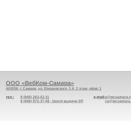
ООО «ВебКом-Самара»
443056, г. Самара, ул. Ерошевского, 3 А, 2 этаж, офис 1
тел.:
8 (846) 263-43-11
e-mail:
a@wcsamara.r
8 (846) 972-37-08 - Центр выдачи ЭП
ca@wcsamara.