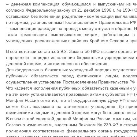
– денежная компенсация обучающимся и выпускникам из чис
согласно Федеральному закону от 21 декабря 1996 г. № 159-Ф
оставшихся без попечения родителей» компенсация выплачива
по нормам, установленным Постановлением Правительства РФ о
– компенсация расходов на проезд к месту отпуска и обратно.
такая компенсация выплачивается лицам, работающим в 
учреждениях, расположенных в районах Крайнего Севера и при
В соответствии со статьей 9.2. Закона об НКО высшие органы
определяют порядок исполнения бюджетными учреждениями п
денежной форме, и их финансового обеспечения.
Для федеральных бюджетных учреждений порядок осуществлен
публичных обязательств перед физическим лицом, подл
осуществления установлен Постановлением Правительства РФ от
Что касается исполнения публичных обязательств казенными у
на эти цели устанавливается правовыми актами субъектов РФ (
Минфин России отметил, что в Государственную Думу РФ внесе
может быть возложено на автономные учреждения. До приня
физическими лицами в денежной форме могут быть исполнены 
В связи с этой справкой, данной Минфином России, отметим, чт
Согласно изменениям, внесенным Законом № 239-ФЗ в статью
полномочия соответственно федерального органа государстве