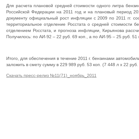
Для расчета плановой средней стоимости одного литра бензи
Российской Федерации на 2011 год и на плановый период 201
документу официальный рост инфляции с 2009 по 2011 гг. со
территориальное отделение Росстата о средней стоимости бе
отделением Росстата, и прогноза инфляции, Кирьянова рассч
Получилось: по АИ-92 – 22 руб. 69 коп., а по АИ-95 – 25 руб. 51 
Итого, для обеспечения в течение 2011 г. бензинами автомоби
заложить в смету сумму в 229 989 руб. 53 коп. (7 448 л х 22 руб. 6
Скачать пресс-релиз №11(71)_ноябрь_2011