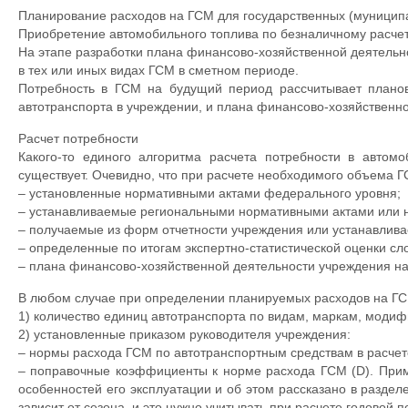
Планирование расходов на ГСМ для государственных (муниципа
Приобретение автомобильного топлива по безналичному расче
На этапе разработки плана финансово-хозяйственной деятельн
в тех или иных видах ГСМ в сметном периоде.
Потребность в ГСМ на будущий период рассчитывает планов
автотранспорта в учреждении, и плана финансово-хозяйственн
Расчет потребности
Какого-то единого алгоритма расчета потребности в автом
существует. Очевидно, что при расчете необходимого объема 
– установленные нормативными актами федерального уровня;
– устанавливаемые региональными нормативными актами или на
– получаемые из форм отчетности учреждения или устанавлива
– определенные по итогам экспертно-статистической оценки с
– плана финансово-хозяйственной деятельности учреждения на
В любом случае при определении планируемых расходов на ГС
1) количество единиц автотранспорта по видам, маркам, модиф
2) установленные приказом руководителя учреждения:
– нормы расхода ГСМ по автотранспортным средствам в расчете
– поправочные коэффициенты к норме расхода ГСМ (D). Прим
особенностей его эксплуатации и об этом рассказано в разд
зависит от сезона, и это нужно учитывать при расчете годовой 