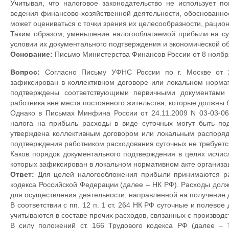
Учитывая, что налоговое законодательство не использует п
ведения финансово-хозяйственной деятельности, обоснованно
может оцениваться с точки зрения их целесообразности, рацио
Таким образом, уменьшение налогооблагаемой прибыли на су
условии их документального подтверждения и экономической о
Основание:
Письмо Министерства Финансов России от 8 ноября 
Вопрос:
Согласно Письму УФНС России по г. Москве от 24
зафиксирован в коллективном договоре или локальном нормат
подтверждены соответствующими первичными документами 
работника вне места постоянного жительства, которые должны бы
Однако в Письмах Минфина России от 24.11.2009 N 03-03-06/
налога на прибыль расходы в виде суточных могут быть по
утверждена коллективным договором или локальным распоряди
подтверждения работником расходования суточных не требуетс
Каков порядок документального подтверждения в целях исчис
которых зафиксирован в локальном нормативном акте организа
Ответ:
Для целей налогообложения прибыли принимаются рас
кодекса Российской Федерации (далее – НК РФ). Расходы до
для осуществления деятельности, направленной на получение 
В соответствии с пп. 12 п. 1 ст. 264 НК РФ суточные и полево
учитываются в составе прочих расходов, связанных с производс
В силу положений ст. 166 Трудового кодекса РФ (далее – 