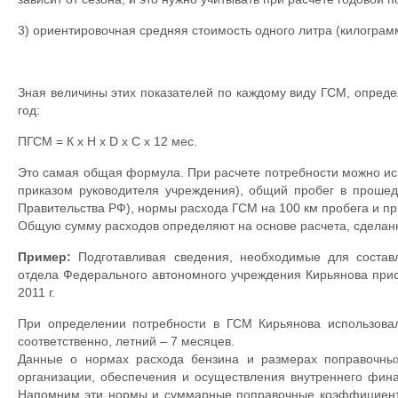
3) ориентировочная средняя стоимость одного литра (килограм
Зная величины этих показателей по каждому виду ГСМ, опред
год:
ПГСМ = К x Н x D х С x 12 мес.
Это самая общая формула. При расчете потребности можно исп
приказом руководителя учреждения), общий пробег в проше
Правительства РФ), нормы расхода ГСМ на 100 км пробега и пр
Общую сумму расходов определяют на основе расчета, сделанн
Пример:
Подготавливая сведения, необходимые для составл
отдела Федерального автономного учреждения Кирьянова прис
2011 г.
При определении потребности в ГСМ Кирьянова использова
соответственно, летний – 7 месяцев.
Данные о нормах расхода бензина и размерах поправочны
организации, обеспечения и осуществления внутреннего фина
Напомним эти нормы и суммарные поправочные коэффициенты. 